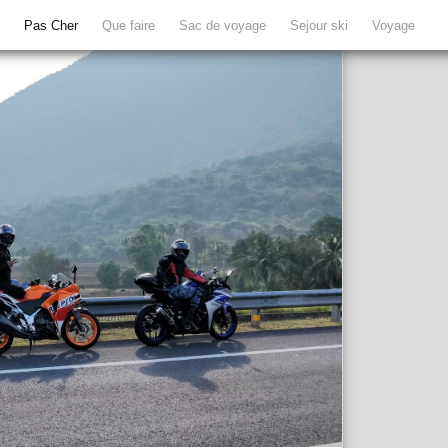
e
Pas Cher
Que faire
Sac de voyage
Sejour ski
Voyage