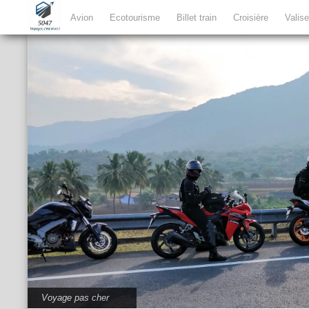
Avion
Ecotourisme
Billet train
Croisière
Valis
Voyage pas cher