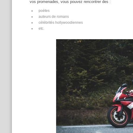
vos promenades, vous pouvez rencontrer des :
poètes
auteurs de romans
célébrités hollywoodiennes
etc.