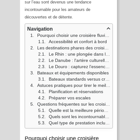
sur l’eau sont devenus une tendance
incontournable pour les amateurs de
découvertes et de détente.
Navigation
Pourquoi choisir une croisière fluviale ?
Accessibilité et confort à bord
Les destinations phares des croisières fluviales
Le Rhin : une plongée dans l'histoire et le vin
Le Danube : l'artère culturelle de l'Europe
Le Douro : capturez l’essence sauvage et élégante du Portugal
Bateaux et équipements disponibles
Bateaux standards versus croisières de luxe
Astuces pratiques pour tirer le meilleur parti de votre croisière
Planification et réservations
Préparer vos escales
Questions fréquentes sur les croisières fluviales
Quelle est la meilleure période pour partir en croisière fluviale en Europe ?
Quels sont les incontournables à découvrir lors des escales ?
Quel type de prestation incluent habituellement les croisières fluviales ?
Pourquoi choisir une croisière