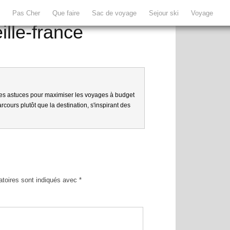
e
Pas Cher
Que faire
Sac de voyage
Sejour ski
Voyage
ille-france
es astuces pour maximiser les voyages à budget
cours plutôt que la destination, s'inspirant des
atoires sont indiqués avec
*