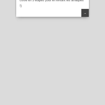
corse en 5 étapes (tout en évitant les arnaques
!)
→