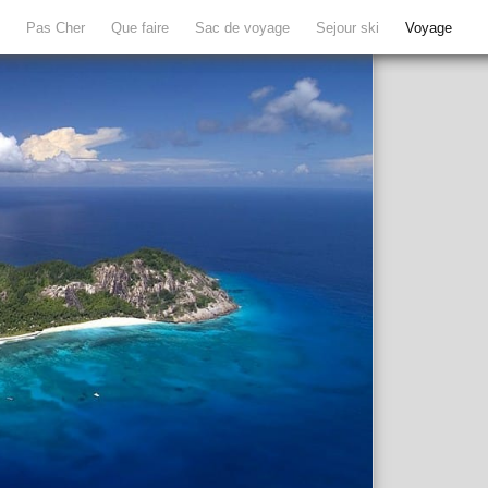
e
Pas Cher
Que faire
Sac de voyage
Sejour ski
Voyage