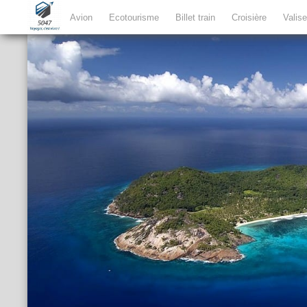
Avion
Ecotourisme
Billet train
Croisière
Valis