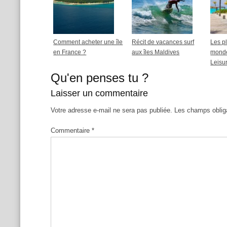
Comment acheter une île
Récit de vacances surf
Les pl
en France ?
aux îles Maldives
monde
Leisu
Qu'en penses tu ?
Laisser un commentaire
Votre adresse e-mail ne sera pas publiée.
Les champs oblig
Commentaire
*